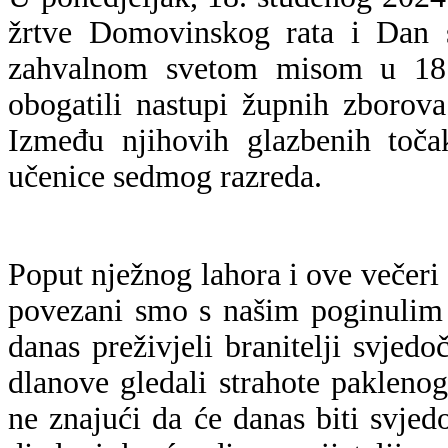
žrtve Domovinskog rata i Dan s
zahvalnom svetom misom u 18:0
obogatili nastupi župnih zborov
Između njihovih glazbenih točak
učenice sedmog razreda.
Poput nježnog lahora i ove večeri
povezani smo s našim poginulim br
danas preživjeli branitelji svjed
dlanove gledali strahote paklenog
ne znajući da će danas biti svjedo