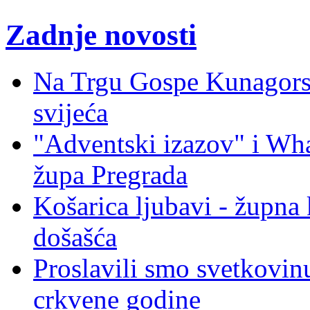
Zadnje novosti
Na Trgu Gospe Kunagorsk
svijeća
"Adventski izazov" i W
župa Pregrada
Košarica ljubavi - župna 
došašća
Proslavili smo svetkovinu
crkvene godine