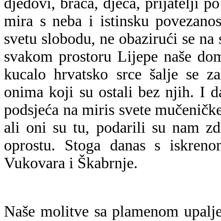
djedovi, braća, djeca, prijatelji 
mira s neba i istinsku povezano
svetu slobodu, ne obazirući se na 
svakom prostoru Lijepe naše dom
kucalo hrvatsko srce šalje se z
onima koji su ostali bez njih. I
podsjeća na miris svete mučeničk
ali oni su tu, podarili su nam zd
oprostu. Stoga danas s iskren
Vukovara i Škabrnje.
Naše molitve sa plamenom upalje