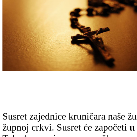
Susret zajednice kruničara naše ž
župnoj crkvi. Susret će započeti
u