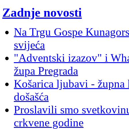
Zadnje novosti
Na Trgu Gospe Kunagorsk
svijeća
"Adventski izazov" i W
župa Pregrada
Košarica ljubavi - župna 
došašća
Proslavili smo svetkovinu
crkvene godine