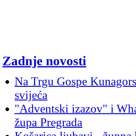
Zadnje novosti
Na Trgu Gospe Kunagorsk
svijeća
"Adventski izazov" i W
župa Pregrada
Košarica ljubavi - župna 