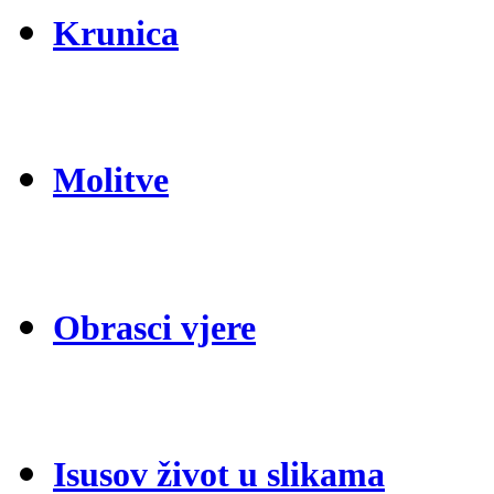
Krunica
Molitve
Obrasci vjere
Isusov život u slikama