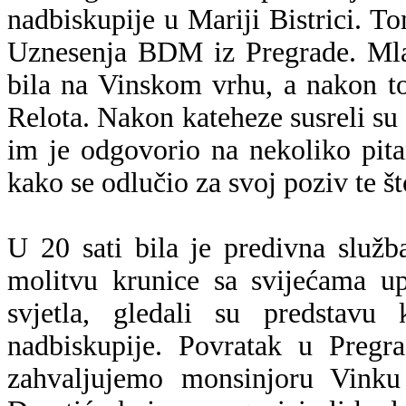
nadbiskupije u Mariji Bistrici. T
Uznesenja BDM iz Pregrade. Mlad
bila na Vinskom vrhu, a nakon to
Relota. Nakon kateheze susreli s
im je odgovorio na nekoliko pita
kako se odlučio za svoj poziv te 
U 20 sati bila je predivna služb
molitvu krunice sa svijećama up
svjetla, gledali su predstavu
nadbiskupije. Povratak u Pregr
zahvaljujemo monsinjoru Vink