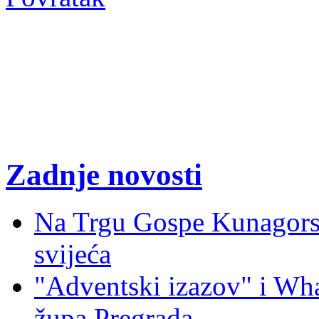
Zadnje novosti
Na Trgu Gospe Kunagorsk
svijeća
"Adventski izazov" i W
župa Pregrada